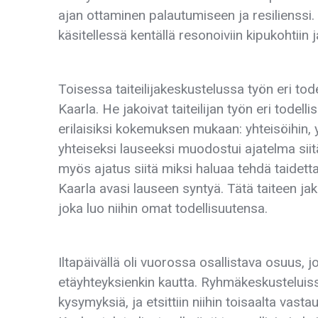
ajan ottaminen palautumiseen ja resilienssi. P
käsitellessä kentällä resonoiviin kipukohtiin j
Toisessa taiteilijakeskustelussa työn eri to
Kaarla. He jakoivat taiteilijan työn eri todel
erilaisiksi kokemuksen mukaan: yhteisöihin,
yhteiseksi lauseeksi muodostui ajatelma siitä
myös ajatus siitä miksi haluaa tehdä taidetta, 
Kaarla avasi lauseen syntyä. Tätä taiteen jak
joka luo niihin omat todellisuutensa.
Iltapäivällä oli vuorossa osallistava osuus, 
etäyhteyksienkin kautta. Ryhmäkeskusteluiss
kysymyksiä, ja etsittiin niihin toisaalta vas