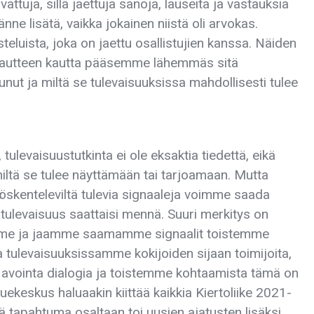
ivattuja, sillä jaettuja sanoja, lauseita ja vastauksia
 tänne lisätä, vaikka jokainen niistä oli arvokas.
eluista, joka on jaettu osallistujien kanssa. Näiden
palautteen kautta pääsemme lähemmäs sitä
tunut ja miltä se tulevaisuuksissa mahdollisesti tulee
ulevaisuustutkinta ei ole eksaktia tiedettä, eikä
ltä se tulee näyttämään tai tarjoamaan. Mutta
 työskenteleviltä tulevia signaaleja voimme saada
n tulevaisuus saattaisi mennä. Suuri merkitys on
lemme ja jaamme saamamme signaalit toistemme
 tulevaisuuksissamme kokijoiden sijaan toimijoita,
n avointa dialogia ja toistemme kohtaamista tämä on
ekeskus haluaakin kiittää kaikkia Kiertoliike 2021-
ä tapahtuma osaltaan toi uusien ajatusten lisäksi