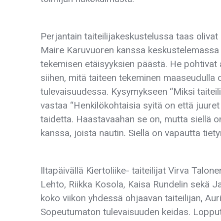
Perjantain taiteilijakeskustelussa taas oliv
Maire Karuvuoren kanssa keskustelemassa työ
tekemisen etäisyyksien päästä. He pohtivat 
siihen, mitä taiteen tekeminen maaseudulla on
tulevaisuudessa. Kysymykseen “Miksi taitei
vastaa “Henkilökohtaisia syitä on että juuret
taidetta. Haastavaahan se on, mutta siellä o
kanssa, joista nautin. Siellä on vapautta tiet
Iltapäivällä Kiertoliike- taiteilijat Virva Tal
Lehto, Riikka Kosola, Kaisa Rundelin sekä J
koko viikon yhdessä ohjaavan taiteilijan, Au
Sopeutumaton tulevaisuuden keidas. Lopputuo