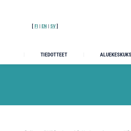
TIEDOT
[
FI
|
EN
|
SV
]
TIEDOTTEET
ALUEKESKUK