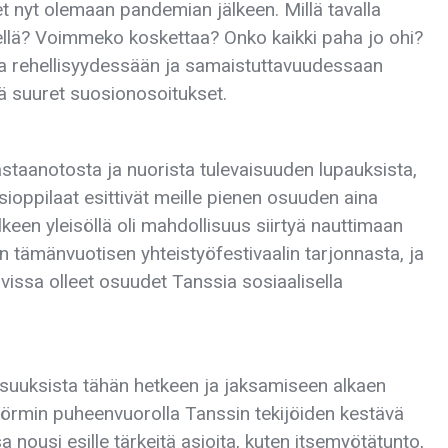
et nyt olemaan pandemian jälkeen. Millä tavalla
ä? Voimmeko koskettaa? Onko kaikki paha jo ohi?
sa rehellisyydessään ja samaistuttavuudessaan
tä suuret suosionosoitukset.
astaanotosta ja nuorista tulevaisuuden lupauksista,
oppilaat esittivät meille pienen osuuden aina
keen yleisöllä oli mahdollisuus siirtyä nauttimaan
n tämänvuotisen yhteistyöfestivaalin tarjonnasta, ja
ttavissa olleet osuudet Tanssia sosiaalisella
suuksista tähän hetkeen ja jaksamiseen alkaen
 Törmin puheenvuorolla Tanssin tekijöiden kestävä
 nousi esille tärkeitä asioita, kuten itsemyötätunto,