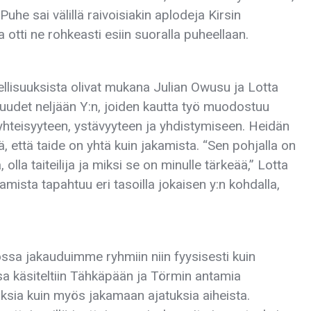
uhe sai välillä raivoisiakin aplodeja Kirsin
a otti ne rohkeasti esiin suoralla puheellaan.
dellisuuksista olivat mukana Julian Owusu ja Lotta
lisuudet neljään Y:n, joiden kautta työ muodostuu
 yhteisyyteen, ystävyyteen ja yhdistymiseen. Heidän
, että taide on yhtä kuin jakamista. “Sen pohjalla on
olla taiteilija ja miksi se on minulle tärkeää,” Lotta
amista tapahtuu eri tasoilla jokaisen y:n kohdalla,
jossa jakauduimme ryhmiin niin fyysisesti kuin
a käsiteltiin Tähkäpään ja Törmin antamia
tauksia kuin myös jakamaan ajatuksia aiheista.