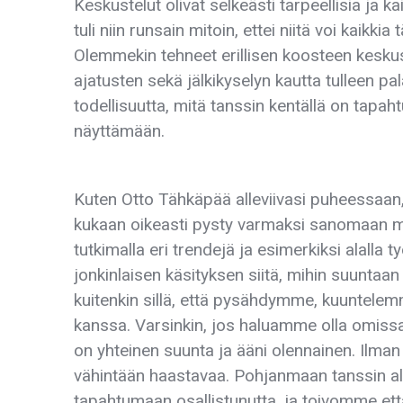
Keskustelut olivat selkeästi tarpeellisia ja ka
tuli niin runsain mitoin, ettei niitä voi kaikkia
Olemmekin tehneet erillisen koosteen keskust
ajatusten sekä jälkikyselyn kautta tulleen 
todellisuutta, mitä tanssin kentällä on tapah
näyttämään.
Kuten Otto Tähkäpää alleviivasi puheessaan, t
kukaan oikeasti pysty varmaksi sanomaan mi
tutkimalla eri trendejä ja esimerkiksi alalla
jonkinlaisen käsityksen siitä, mihin suuntaa
kuitenkin sillä, että pysähdymme, kuunte
kanssa. Varsinkin, jos haluamme olla omissa
on yhteinen suunta ja ääni olennainen. Ilma
vähintään haastavaa. Pohjanmaan tanssin alu
tapahtumaan osallistunutta, ja toivomme ett