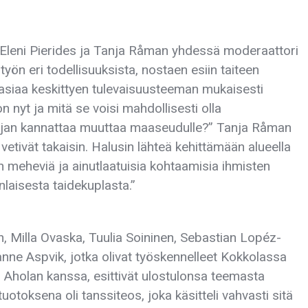
at Eleni Pierides ja Tanja Råman yhdessä moderaattori
n eri todellisuuksista, nostaen esiin taiteen
asiaa keskittyen tulevaisuusteeman mukaisesti
 nyt ja mitä se voisi mahdollisesti olla
lijan kannattaa muuttaa maaseudulle?” Tanja Råman
 vetivät takaisin. Halusin lähteä kehittämään alueella
n meheviä ja ainutlaatuisia kohtaamisia ihmisten
ynlaisesta taidekuplasta.”
onen, Milla Ovaska, Tuulia Soininen, Sebastian Lopéz-
anne Aspvik, jotka olivat työskennelleet Kokkolassa
ri Aholan kanssa, esittivät ulostulonsa teemasta
toksena oli tanssiteos, joka käsitteli vahvasti sitä