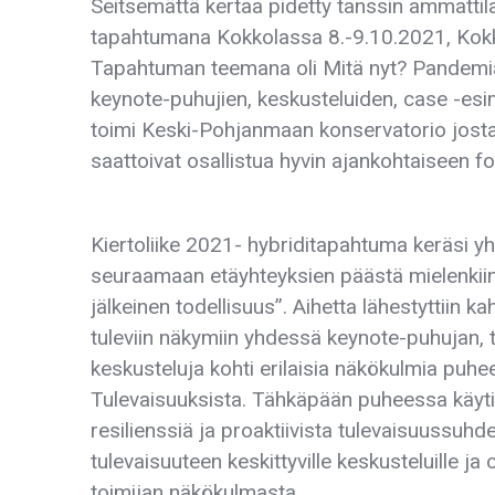
Seitsemättä kertaa pidetty tanssin ammattila
tapahtumana Kokkolassa 8.-9.10.2021, Kokkol
Tapahtuman teemana oli Mitä nyt? Pandemian
keynote-puhujien, keskusteluiden, case -es
toimi Keski-Pohjanmaan konservatorio josta 
saattoivat osallistua hyvin ajankohtaiseen f
Kiertoliike 2021- hybriditapahtuma keräsi y
seuraamaan etäyhteyksien päästä mielenkiin
jälkeinen todellisuus”. Aihetta lähestyttiin 
tuleviin näkymiin yhdessä keynote-puhujan, 
keskusteluja kohti erilaisia näkökulmia puhe
Tulevaisuuksista. Tähkäpään puheessa käyti
resilienssiä ja proaktiivista tulevaisuussuhde
tulevaisuuteen keskittyville keskusteluille ja
toimijan näkökulmasta.