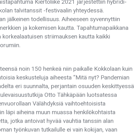
istapahtuma Kiertoliike 2021 järjestettiin hybridi-
an talvitanssit -festivaalin yhteydessä.
 jälkeinen todellisuus. Aiheeseen syvennyttiin
imerkkien ja kokemisen kautta. Tapahtumapaikkana
korkealaatuisen striimauksen kautta kaikki
oorumiin.
hteensä noin 150 henkeä niin paikalle Kokkolaan kuin
toisia keskusteluja aiheesta “Mitä nyt? Pandemian
kahdelta eri suunnalta, perjantain osuuden keskittyessä
tulevaisuustutkija Otto Tähkäpään luotsatessa
envuorollaan Välähdyksiä vaihtoehtoisista
in läpi aiheina muun muassa henkilökohtaista
tta, jotka antoivat hyvää vauhtia tanssin alan
 oman työnkuvan tutkailulle ei vain kokijan, vaan