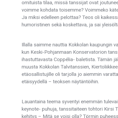
omituista tilaa, missä tanssijat ovat joutune
voimme kohdata toisemme? Voimmeko kätell
Ja miksi edelleen pelottaa? Teos oli kaikes
humoristinen sekä koskettava, ja sai yleisöl
Illalla saimme nauttia Kokkolan kaupungin v
kun Keski-Pohjanmaan Konservatorion tanssi
ihastuttavasta Coppélia- baletista. Tämän jäl
muusta Kokkolan Talvitanssien, Kiertoliikkee
etäosallistujille oli tarjolla jo aiemmin vara
etäisyydellä – teoksen näytäntöihin.
Lauantaina teema syventyi enemmän tulevai
keynote- puhuja, tanssitaiteen tohtori Kirsi
kehitys – Mitä se voisi olla? Törmin puheessa