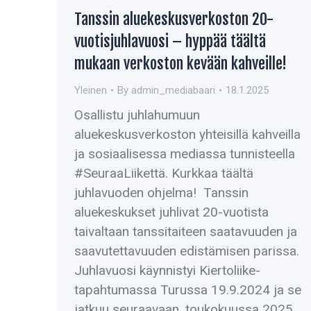
Tanssin aluekeskusverkoston 20-
vuotisjuhlavuosi – hyppää täältä
mukaan verkoston kevään kahveille!
Yleinen
By
admin_mediabaari
18.1.2025
Osallistu juhlahumuun
aluekeskusverkoston yhteisillä kahveilla
ja sosiaalisessa mediassa tunnisteella
#SeuraaLiikettä. Kurkkaa täältä
juhlavuoden ohjelma! Tanssin
aluekeskukset juhlivat 20-vuotista
taivaltaan tanssitaiteen saatavuuden ja
saavutettavuuden edistämisen parissa.
Juhlavuosi käynnistyi Kiertoliike-
tapahtumassa Turussa 19.9.2024 ja se
jatkuu seuraavaan, toukokuussa 2025