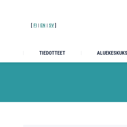
TIEDOT
[
FI
|
EN
|
SV
]
TIEDOTTEET
ALUEKESKUK