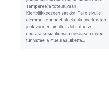
Tampereella toteutuvaan
Kiertoliikkeeseen saakka. Tälle sivulle
olemme koonneet aluekeskusverkoston
juhlavuoden sisällöt. Juhlintaa voi
seurata sosiaalisessa mediassa myös
tunnisteella #SeuraaLiikettä…
Copyright 2026 © Tanssin aluekeskusverkosto