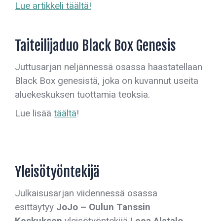
Lue artikkeli täältä!
Taiteilijaduo Black Box Genesis
Juttusarjan neljännessä osassa haastatellaan
Black Box genesistä, joka on kuvannut useita
aluekeskuksen tuottamia teoksia.
Lue lisää
täältä
!
Yleisötyöntekijä
Julkaisusarjan viidennessä osassa
esittäytyy
JoJo – Oulun Tanssin
Keskuksen
yleisötyöntekijä
Leea Alatalo.