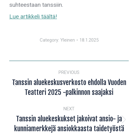
suhteestaan tanssiin.
Lue artikkeli täältä!
Category:
Yleinen
18.1.2025
POST
PREVIOUS
NAVIGATION
Tanssin aluekeskusverkosto ehdolla Vuoden
Previous
Teatteri 2025 -palkinnon saajaksi
post:
NEXT
Tanssin aluekeskukset jakoivat ansio- ja
Next
kunniamerkkejä ansiokkaasta taidetyöstä
post: