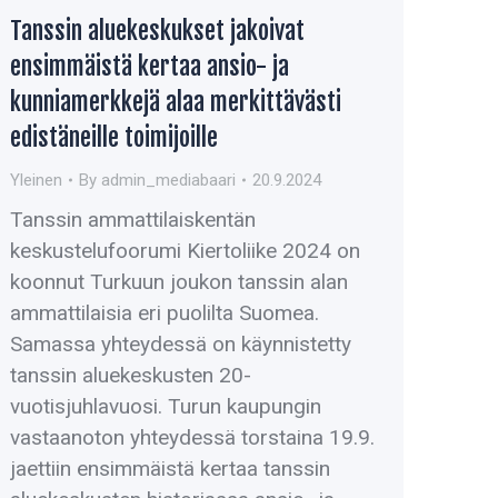
Tanssin aluekeskukset jakoivat
ensimmäistä kertaa ansio- ja
kunniamerkkejä alaa merkittävästi
edistäneille toimijoille
Yleinen
By
admin_mediabaari
20.9.2024
Tanssin ammattilaiskentän
keskustelufoorumi Kiertoliike 2024 on
koonnut Turkuun joukon tanssin alan
ammattilaisia eri puolilta Suomea.
Samassa yhteydessä on käynnistetty
tanssin aluekeskusten 20-
vuotisjuhlavuosi. Turun kaupungin
vastaanoton yhteydessä torstaina 19.9.
jaettiin ensimmäistä kertaa tanssin