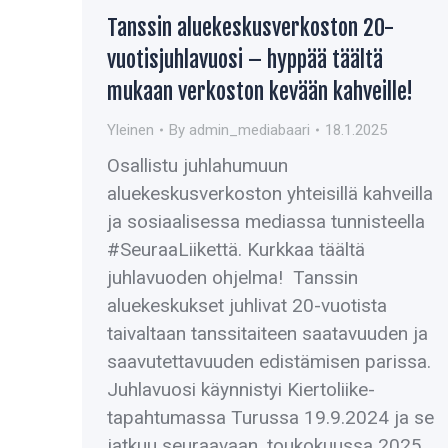
Tanssin aluekeskusverkoston 20-
vuotisjuhlavuosi – hyppää täältä
mukaan verkoston kevään kahveille!
Yleinen
By
admin_mediabaari
18.1.2025
Osallistu juhlahumuun
aluekeskusverkoston yhteisillä kahveilla
ja sosiaalisessa mediassa tunnisteella
#SeuraaLiikettä. Kurkkaa täältä
juhlavuoden ohjelma! Tanssin
aluekeskukset juhlivat 20-vuotista
taivaltaan tanssitaiteen saatavuuden ja
saavutettavuuden edistämisen parissa.
Juhlavuosi käynnistyi Kiertoliike-
tapahtumassa Turussa 19.9.2024 ja se
jatkuu seuraavaan, toukokuussa 2025