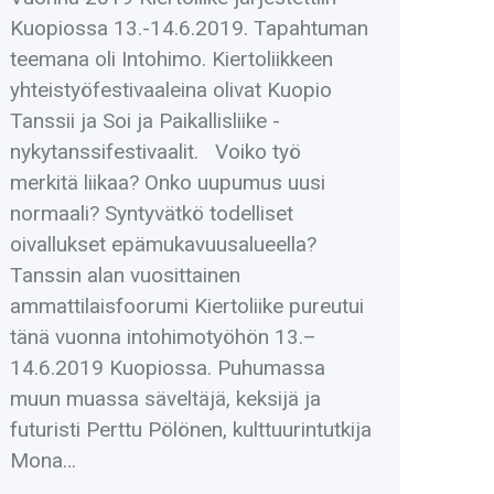
Kuopiossa 13.-14.6.2019. Tapahtuman
teemana oli Intohimo. Kiertoliikkeen
yhteistyöfestivaaleina olivat Kuopio
Tanssii ja Soi ja Paikallisliike -
nykytanssifestivaalit. Voiko työ
merkitä liikaa? Onko uupumus uusi
normaali? Syntyvätkö todelliset
oivallukset epämukavuusalueella?
Tanssin alan vuosittainen
ammattilaisfoorumi Kiertoliike pureutui
tänä vuonna intohimotyöhön 13.–
14.6.2019 Kuopiossa. Puhumassa
muun muassa säveltäjä, keksijä ja
futuristi Perttu Pölönen, kulttuurintutkija
Mona…