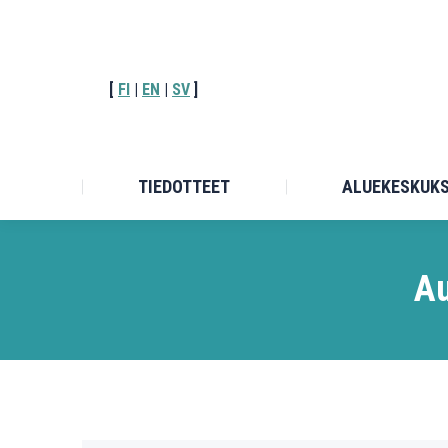
TIEDOT
[
FI
|
EN
|
SV
]
TIEDOTTEET
ALUEKESKUK
Au