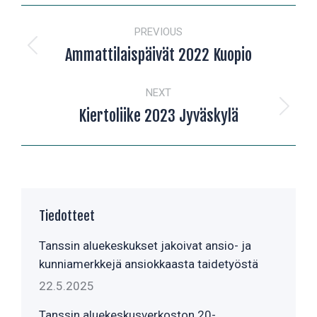
POST
PREVIOUS
NAVIGATION
Ammattilaispäivät 2022 Kuopio
Previous
post:
NEXT
Kiertoliike 2023 Jyväskylä
Next
post:
Tiedotteet
Tanssin aluekeskukset jakoivat ansio- ja
kunniamerkkejä ansiokkaasta taidetyöstä
22.5.2025
Tanssin aluekeskusverkoston 20-