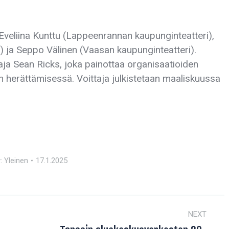
vat Eveliina Kunttu (Lappeenrannan kaupunginteatteri),
) ja Seppo Välinen (Vaasan kaupunginteatteri).
ttaja Sean Ricks, joka painottaa organisaatioiden
n herättämisessä. Voittaja julkistetaan maaliskuussa
y:
Yleinen
17.1.2025
NEXT