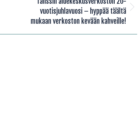
Tanssin aluekeskusverkoston 20-
vuotisjuhlavuosi – hyppää täältä
Next
post:
mukaan verkoston kevään kahveille!