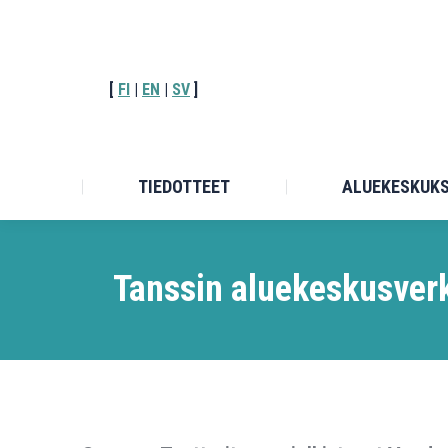
TIEDOT
[
FI
|
EN
|
SV
]
TIEDOTTEET
ALUEKESKUK
Tanssin aluekeskusverk