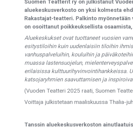
Suomen Teatterit ry on julkistanut Vuoden 
aluekeskusverkosto on yksi kolmesta ehdok
Rakastajat-teatteri. Palkinto myönnetään v
on osoittanut poikkeuksellista osaamista, v
Aluekeskukset ovat tuottaneet vuosien varre
esitystiloihin kuin uudenlaisiin tiloihin ihm
vanhuspalveluihin, kouluihin ja päiväkoteih
muassa lastensuojelun, mielenterveyspalvelu
erilaisissa kulttuurihyvinvointihankkeissa. U
katsojaryhmien saavuttamisen ja inspiroiva
(Vuoden Teatteri 2025 raati, Suomen Teatte
Voittaja julkistetaan maaliskuussa Thalia-ju
Tanssin aluekeskusverkoston ainutlaatui