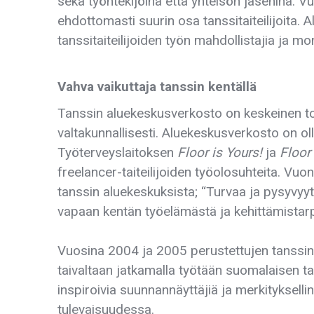
sekä työntekijöinä että yhteisön jäseninä
. V
ehdottomasti suurin osa tanssitaiteilijoita.
tanssitaiteilijoiden työn mahdollistajia ja mon
Vahva vaikuttaja tanssin kentällä
Tanssin aluekeskusverkosto on keskeinen to
valtakunnallisesti. Aluekeskusverkosto on o
Työterveyslaitoksen
Floor is Yours!
ja
Floor 
freelancer-taiteilijoiden työolosuhteita. Vuo
tanssin aluekeskuksista; “Turvaa ja pysyvyyttä
vapaan kentän työelämästä ja kehittämistar
Vuosina 2004 ja 2005 perustettujen tanssin
taivaltaan jatkamalla työtään suomalaisen ta
inspiroivia suunnannäyttäjiä ja merkityksell
tulevaisuudessa.