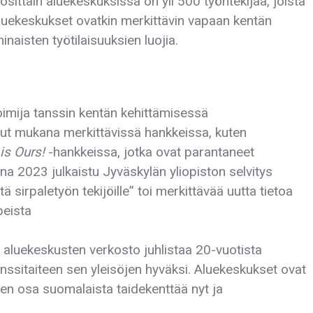
uosittain aluekeskuksissa on yli 500 työntekijää, joista
 Aluekeskukset ovatkin merkittävin vapaan kentän
inaisten työtilaisuuksien luojia.
imija tanssin kentän kehittämisessä
llut mukana merkittävissä hankkeissa, kuten
is Ours!
-hankkeissa, jotka ovat parantaneet
nna 2023 julkaistu Jyväskylän yliopiston selvitys
 sirpaletyön tekijöille” toi merkittävää uutta tietoa
peista
 aluekeskusten verkosto juhlistaa 20-vuotista
nssitaiteen sen yleisöjen hyväksi. Aluekeskukset ovat
inen osa suomalaista taidekenttää nyt ja