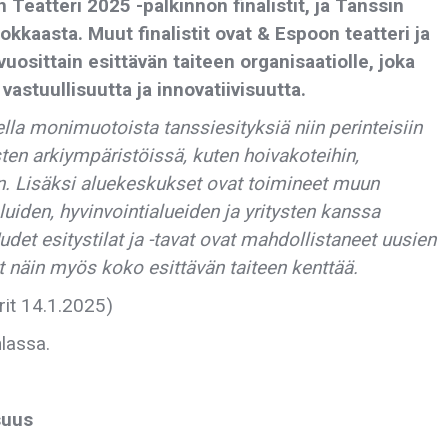
Teatteri 2025 -palkinnon finalistit, ja Tanssin
kaasta. Muut finalistit ovat & Espoon teatteri ja
uosittain esittävän taiteen organisaatiolle, joka
astuullisuutta ja innovatiivisuutta.
lla monimuotoista tanssiesityksiä niin perinteisiin
isten arkiympäristöissä, kuten hoivakoteihin,
in. Lisäksi aluekeskukset ovat toimineet muun
iden, hyvinvointialueiden ja yritysten kanssa
udet esitystilat ja -tavat ovat mahdollistaneet uusien
t näin myös koko esittävän taiteen kenttää.
rit 14.1.2025)
hlassa.
suus