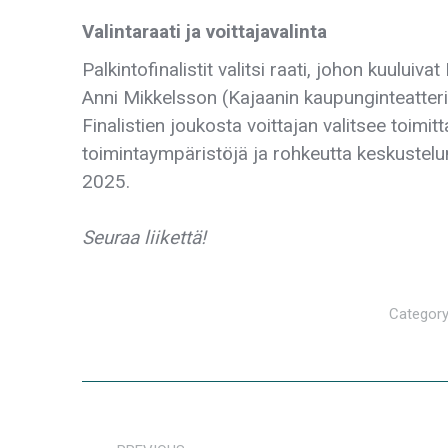
Valintaraati ja voittajavalinta
Palkintofinalistit valitsi raati, johon kuului
Anni Mikkelsson (Kajaanin kaupunginteatteri
Finalistien joukosta voittajan valitsee toimi
toimintaympäristöjä ja rohkeutta keskustelu
2025.
Seuraa liikettä!
Categor
POST