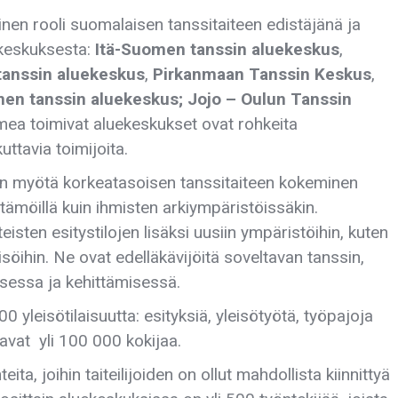
nen rooli suomalaisen tanssitaiteen edistäjänä ja
ekeskuksesta:
Itä-Suomen tanssin aluekeskus
,
tanssin aluekeskus
,
Pirkanmaan Tanssin Keskus
,
nen tanssin aluekeskus; Jojo – Oulun Tanssin
uomea toimivat aluekeskukset ovat rohkeita
ttavia toimijoita.
en myötä korkeatasoisen tanssitaiteen kokeminen
ämöillä kuin ihmisten arkiympäristöissäkin.
isten esitystilojen lisäksi uusiin ympäristöihin, kuten
isöihin. Ne ovat edelläkävijöitä soveltavan tanssin,
misessa ja kehittämisessä.
 yleisötilaisuutta: esityksiä, yleisötyötä, työpajoja
tavat yli 100 000 kokijaa.
a, joihin taiteilijoiden on ollut mahdollista kiinnittyä