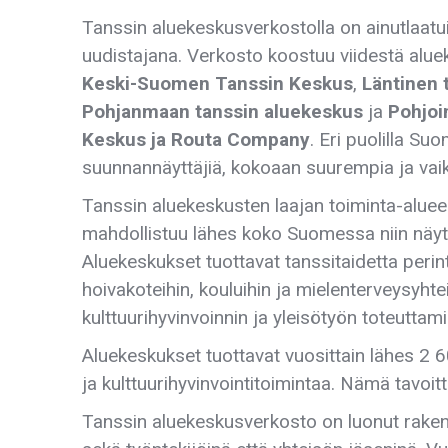
Tanssin aluekeskusverkostolla on ainutlaatui
uudistajana. Verkosto koostuu viidestä alu
Keski-Suomen Tanssin Keskus
,
Läntinen 
Pohjanmaan tanssin aluekeskus
ja
Pohjoi
Keskus ja Routa Company
. Eri puolilla S
suunnannäyttäjiä, kokoaan suurempia ja vaiku
Tanssin aluekeskusten laajan toiminta-alue
mahdollistuu lähes koko Suomessa niin näytt
Aluekeskukset tuottavat tanssitaidetta perinte
hoivakoteihin, kouluihin ja mielenterveysyhte
kulttuurihyvinvoinnin ja yleisötyön toteutta
Aluekeskukset tuottavat vuosittain lähes 2 600
ja kulttuurihyvinvointitoimintaa. Nämä tavoit
Tanssin aluekeskusverkosto on luonut rakenteit