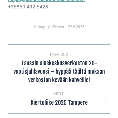
+35850 432 5428
Category:
Yleinen
22.5.2025
POST
PREVIOUS
NAVIGATION
Tanssin aluekeskusverkoston 20-
vuotisjuhlavuosi – hyppää täältä mukaan
Previous
post:
verkoston kevään kahveille!
NEXT
Kiertoliike 2025 Tampere
Next
post: